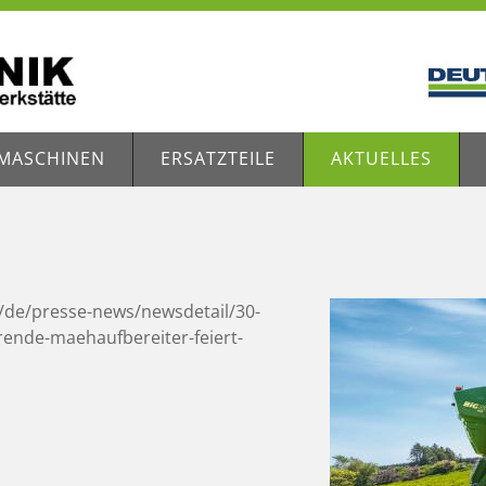
MASCHINEN
ERSATZTEILE
AKTUELLES
/de/presse-news/newsdetail/30-
rende-maehaufbereiter-feiert-